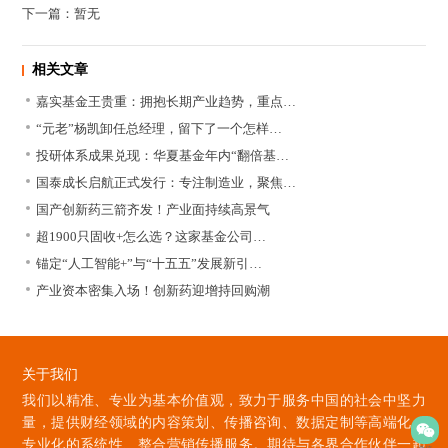
下一篇：暂无
相关文章
嘉实基金王贵重：拥抱长期产业趋势，重点…
“元老”杨凯卸任总经理，留下了一个怎样…
投研体系成果兑现：华夏基金年内“翻倍基…
国泰成长启航正式发行：专注制造业，聚焦…
国产创新药三箭齐发！产业面持续高景气
超1900只固收+怎么选？这家基金公司…
锚定“人工智能+”与“十五五”发展新引…
产业资本密集入场！创新药迎增持回购潮
关于我们
我们以精准、专业为基本价值观，致力于服务中国的社会中坚力
量，提供财经领域的内容策划、传播咨询、数据定制等高端化、
专业化的系统性、整合营销传播服务。期待与各界合作伙伴一起