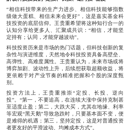
“相信科技带来的生产力进步、相信科技能够指数
级做大蛋糕、相信未来会更好”，这是嘉实基金科
技投资的底层信仰。王贵重希望将这种知行合一的
认知分享给更多人、汇聚成共识：“相信，才能坚
定持有；认同，才能穿越波动”。
科技投资历来是市场的热门话题，但科技创新的复
杂性与演进维度，天然地令科技投资具备高壁垒、
高弹性、高难度属性。王贵重认为，未来市场或将
博弈加剧、波动性上升，后续想获取超额收益，将
更依赖于对产业节奏的精准把握和个股的深度甄
别。
投资方法上，王贵重推崇“定投、长投、逆向
投”。“第一，不要追高，在连续大涨中保持克制甚
至适度止盈；第二，大跌大买，尤其在地缘、利率
等宏观“黑天鹅”导致急跌时，只要基本面不变，便
是难得的机遇；第三，坚持定投，这是对普通投资
者更友好的平滑波动、均摊成本方式”。