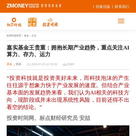
切换旧版
联系我们
投资时报首页
> 基金 > 正文
嘉实基金王贵重：拥抱长期产业趋势，重点关注AI
算力、存力、运力
基金
安喆
2026-07-03 22:33:39
85887
“投资科技就是投资美好未来，而科技泡沫的产生
往往源于想象力快于产业发展的速度。但结合产业
基本面的发展趋势来看，我们认为AI相关的科技方
向，现阶段或并未出现系统性风险，目前还得不出
看空的结论。”
投资时间网、标点财经研究员 安喆