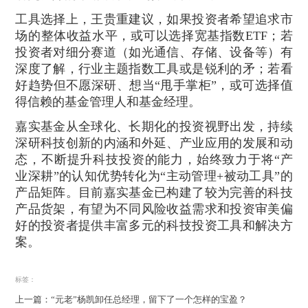
工具选择上，王贵重建议，如果投资者希望追求市
场的整体收益水平，或可以选择宽基指数ETF；若
投资者对细分赛道（如光通信、存储、设备等）有
深度了解，行业主题指数工具或是锐利的矛；若看
好趋势但不愿深研、想当“甩手掌柜”，或可选择值
得信赖的基金管理人和基金经理。
嘉实基金从全球化、长期化的投资视野出发，持续
深研科技创新的内涵和外延、产业应用的发展和动
态，不断提升科技投资的能力，始终致力于将“产
业深耕”的认知优势转化为“主动管理+被动工具”的
产品矩阵。目前嘉实基金已构建了较为完善的科技
产品货架，有望为不同风险收益需求和投资审美偏
好的投资者提供丰富多元的科技投资工具和解决方
案。
标签：
上一篇：“元老”杨凯卸任总经理，留下了一个怎样的宝盈？