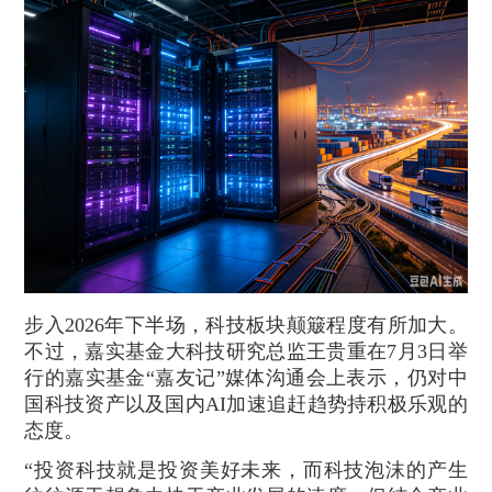
步入2026年下半场，科技板块颠簸程度有所加大。
不过，嘉实基金大科技研究总监王贵重在7月3日举
行的嘉实基金“嘉友记”媒体沟通会上表示，仍对中
国科技资产以及国内AI加速追赶趋势持积极乐观的
态度。
“投资科技就是投资美好未来，而科技泡沫的产生