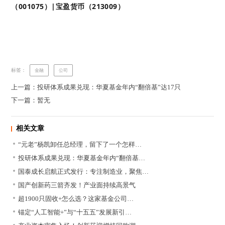
（001075）|宝盈货币（213009）
标签：
金融
公司
上一篇：投研体系成果兑现：华夏基金年内“翻倍基”达17只
下一篇：暂无
相关文章
“元老”杨凯卸任总经理，留下了一个怎样…
投研体系成果兑现：华夏基金年内“翻倍基…
国泰成长启航正式发行：专注制造业，聚焦…
国产创新药三箭齐发！产业面持续高景气
超1900只固收+怎么选？这家基金公司…
锚定“人工智能+”与“十五五”发展新引…