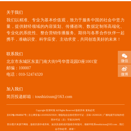
关于我们
我们以精准、专业为基本价值观，致力于服务中国的社会中坚力
量，提供财经领域的内容策划、传播咨询、数据定制等高端化、
专业化的系统性、整合营销传播服务。期待与各界合作伙伴一起
携手，准确识变、科学应变、主动求变，共同创造美好的未来！
联系我们
微信
北京市东城区东直门南大街9号华普花园D座1001室
邮编：100007
微博
电话：010-52474320
加入我们
简历投递邮箱：toushizixun@163.com
Copyright 投资时报 All Rights Reserved 版权所有 复制必究
京ICP备19040047号
| 京公网安备11010502025920 | 增值电信业务经营许可证：京B2-20200328 | 广播电视节目制作经
营许可证（京）字第20299号
部分图片来源于网络，版权归原作者所有。如涉及侵权或对版权存有疑问，请邮件联系toushizixun@163.com，我们
会尽快处理，谢谢！