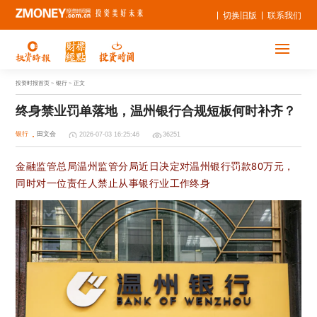
切换旧版
联系我们
投资时报首页
> 银行 > 正文
终身禁业罚单落地，温州银行合规短板何时补齐？
银行
田文会
2026-07-03 16:25:46
36251
金融监管总局温州监管分局近日决定对温州银行罚款80万元，
同时对一位责任人禁止从事银行业工作终身