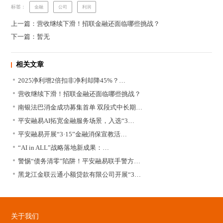
标签：
金融
公司
利润
上一篇：营收继续下滑！招联金融还面临哪些挑战？
下一篇：暂无
相关文章
2025净利增2倍扣非净利却降45%？…
营收继续下滑！招联金融还面临哪些挑战？
南银法巴消金成功募集首单 双段式中长期…
平安融易AI拓宽金融服务场景，入选“3…
平安融易开展“3·15”金融消保宣教活…
“AI in ALL”战略落地新成果：…
警惕“债务清零”陷阱！平安融易联手警方…
黑龙江金联云通小额贷款有限公司开展“3…
关于我们