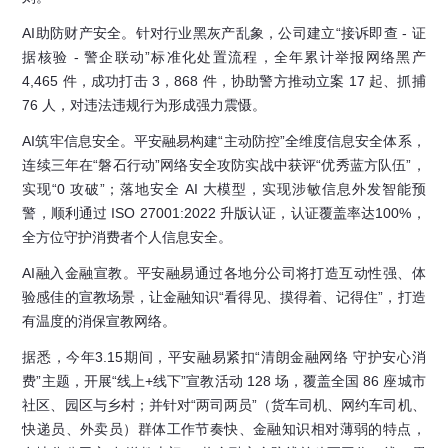
AI助防财产安全。针对行业黑灰产乱象，公司建立“接诉即查 - 证
据核验 - 警企联动”标准化处置流程，全年累计举报网络黑产
4,465 件，成功打击 3，868 件，协助警方推动立案 17 起、抓捕
76 人，对违法违规行为形成强力震慑。
AI筑牢信息安全。平安融易构建“主动防控”全维度信息安全体系，
连续三年在“磐石行动”网络安全攻防实战中获评“优秀蓝方队伍”，
实现“0 攻破”；落地安全 AI 大模型，实现涉敏信息外发智能预
警，顺利通过 ISO 27001:2022 升版认证，认证覆盖率达100%，
全方位守护消费者个人信息安全。
AI融入金融宣教。平安融易通过各地分公司将打造互动性强、体
验感佳的宣教场景，让金融知识“看得见、摸得着、记得住”，打造
有温度的消保宣教网络。
据悉，今年3.15期间，平安融易紧扣“清朗金融网络 守护安心消
费”主题，开展“线上+线下”宣教活动 128 场，覆盖全国 86 座城市
社区、园区与乡村；并针对“两司两员”（货车司机、网约车司机、
快递员、外卖员）群体工作节奏快、金融知识相对薄弱的特点，