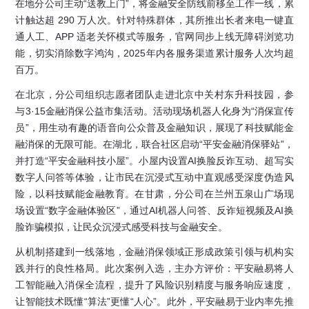
在地分公司主动“送教上门”，将金融安全防线前移至工作一线，累
计触达超 290 万人次。针对特殊群体，其所推出长者来电一键直
通人工、APP 适老关怀模式等服务，官网同步上线无障碍浏览功
能，切实消除数字鸿沟，2025年内各服务渠道累计服务人次均超
百万。
在北京，分公司组织志愿者团队走进北京中关村东升科技园，参
与3·15金融消保公益市集活动。活动现场机器人化身为“消保宣传
员”，用生动有趣的语音向公众普及金融知识，展现了科技赋能金
融消保的无限可能。在湖北，联合社区启动“平安金融消保驿站”，
并打造“平安金融科技小屋”。小屋内设置AI换脸反诈互动、超写实
数字人问答等体验，让市民在沉浸式互动中直观感受深度伪造风
险，以科技赋能金融教育。在甘肃，分公司在兰州五泉山广场现
场设置“数字金融体验区”，通过AI机器人问答、反诈短视频及AI换
脸诈骗模拟，让民众沉浸式感受科技与金融安全。
从机制搭建到一线落地，金融消保领域正形成政策引领与机构实
践并行的良性格局。此次案例入选，主办方评价：平安融易将人
工智能融入消保全流程，提升了风险识别精度与服务响应速度，
让智能技术既懂“算法”更懂“人心”。此外，平安融易于业内率先推