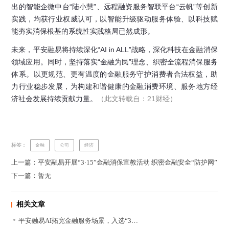
出的智能企微中台“陆小慧”、远程融资服务智联平台“云帆”等创新
实践，均获行业权威认可，以智能升级驱动服务体验、以科技赋
能夯实消保根基的系统性实践格局已然成形。
未来，平安融易将持续深化“AI in ALL”战略，深化科技在金融消保
领域应用。同时，坚持落实“金融为民”理念、织密全流程消保服务
体系。以更规范、更有温度的金融服务守护消费者合法权益，助
力行业稳步发展，为构建和谐健康的金融消费环境、服务地方经
济社会发展持续贡献力量。
（
此文转载自：21财经）
标签：
金融
公司
经济
上一篇：平安融易开展“3·15”金融消保宣教活动 织密金融安全“防护网”
下一篇：暂无
相关文章
平安融易AI拓宽金融服务场景，入选“3…