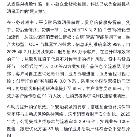
从遭遇AI换脸诈骗，到小微企业贷款被拒。科技已成为金融机构
消保工作的“硬支撑”。
在业务过程中，平安融易将消保前置，贯穿信贷服务贷前、贷
中、贷后全链路。贷前环节，公司推行“15 问 2 拍 2 告”标准化告
知流程，从源头保障消费者知情权；自研“智盾”智能尽调平台，融
合大模型、OCR 与机器学习技术，信息识别准确率达 99%，自
2025 年 2 月上线以来累计服务超 65 万余客户。在提升审核效率
的同时，从源头规避了信息不对称带来的操作风险。贷中与贷后
环节，公司通过“行云 2.0”等AI方案实现产品信息全流程透明披
露，客户可自主查询还款计划、业务办理进度，服务全程可视可
控；创新打造的“智能服务 3.0”体系，采用大小模型双模协同架
构，将智能客服问题解决率提升至 88%，客户满意度达 85%，年
减少客户操作断点 91 万人次，让消费者诉求得到快速精准响应。
AI助力提升消保质效。平安融易紧扣要求，搭建起全链路消保审
查闭环与主动式风险防控网络，筑牢消费者财产安全防线。2025
年内，公司完成各类条款与流程审查 2,976 件，实现业务 100%
覆盖；跟进优化方案 33 项，确保业务活动严格符合公平交易原
则。