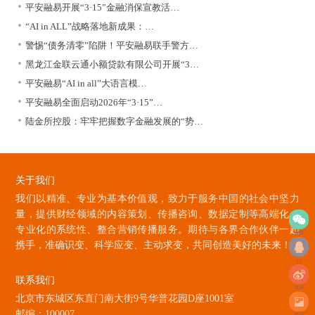
平安融易开展“3·15”金融消保宣教活…
“AI in ALL”战略落地新成果：…
警惕“债务清零”陷阱！平安融易联手警方…
黑龙江金联云通小额贷款有限公司开展“3…
平安融易“AI in all”大语言模…
平安融易全面启动2026年“3·15”…
陆金所控股：牢牢把握数字金融发展的“势…
关于我们
我们以精准、专业为基本价值观，致力于服务中国的社会中坚力
量，提供财经领域的内容策划、传播咨询、数据定制等高端化、
专业化的系统性、整合营销传播服务。期待与各界合作伙伴一起
微信
携手，准确识变、科学应变、主动求变，共同创造美好的未来！
qq
联系我们
微博
北京市东城区东直门南大街9号华普花园D座1001室
邮编：100007