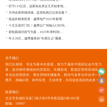
巨亏133亿后，这家知名房企又开始拿地…
天鸿全面举报绿城，监管机构已记录在案？…
低溢价精准投资，越秀地产2025年新增…
十五五迎开门红！越秀以广州核心CBD马…
碧桂园成功扭亏为盈，2025年净利润1…
年入39亿，越秀服务的“长期主义”藏着…
关于我们
我们以精准、专业为基本价值观，致力于服务中国的社会中坚力
量，提供财经领域的内容策划、传播咨询、数据定制等高端化、
专业化的系统性、整合营销传播服务。期待与各界合作伙伴一起
微信
携手，准确识变、科学应变、主动求变，共同创造美好的未来！
qq
联系我们
微博
北京市东城区东直门南大街9号华普花园D座1001室
邮编：100007
海报