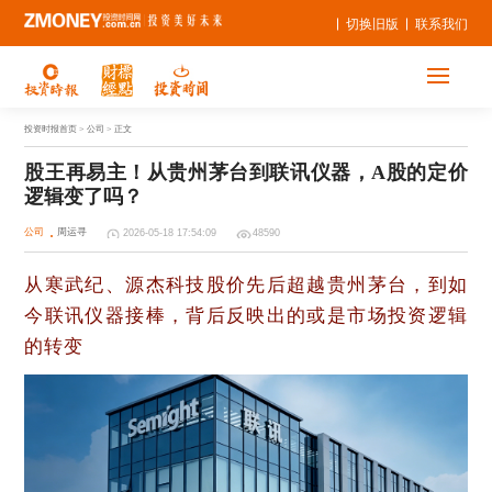
切换旧版
联系我们
投资时报首页
> 公司 > 正文
股王再易主！从贵州茅台到联讯仪器，A股的定价
逻辑变了吗？ 
公司
周运寻
2026-05-18 17:54:09
48590
从寒武纪、源杰科技股价先后超越贵州茅台，到如
今联讯仪器接棒，背后反映出的或是市场投资逻辑
的转变