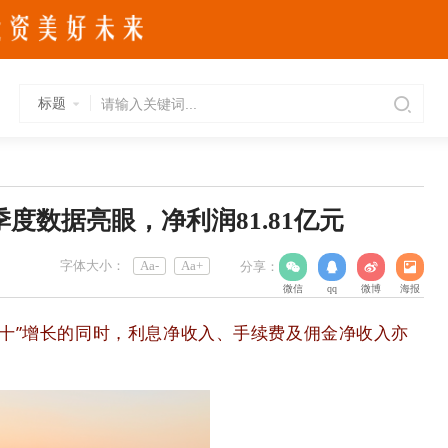
标题
度数据亮眼，净利润81.81亿元
字体大小：
Aa-
Aa+
分享：
微信
qq
微博
海报
双十”增长的同时，利息净收入、手续费及佣金净收入亦