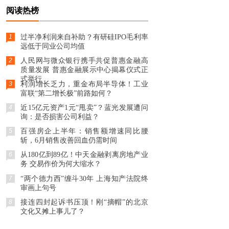
阅读热榜
1
过半净利润来自补助？有研硅IPO毛利率
远低于同业公司均值
2
人民网与微众银行携手共促普惠金融高
质量发展 普惠金融展示中心揭幕仪式正
式举行
3
利润增长乏力，重金布局半导体！工业
富联“第二增长极”前路如何？
4
近15亿元资产1元“甩卖”？蓝光发展遭问
询：是否损害公司利益？
5
百强房企上半年：销售额增速同比腰
斩，6月销售改善回血仍需时间
6
从180亿到89亿！中天金融剥离房地产业
务 交易作价为何大缩水？
7
“两个德力西”缠斗30年 上海知产法院终
审画上句号
8
接连四封起诉书压顶！刚“摘帽”的北京
文化又摊上事儿了？