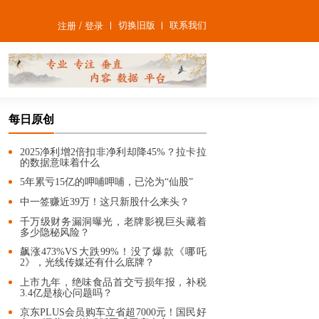
/
切换旧版
联系我们
注册
登录
每日原创
2025净利增2倍扣非净利却降45%？拉卡拉
的数据意味着什么
5年累亏15亿的呷哺呷哺，已沦为“仙股”
中一签赚近39万！这只新股什么来头？
千万级财务漏洞曝光，老牌影视巨头藏着
多少隐秘风险？
飙涨473%VS大跌99%！没了爆款《哪吒
2》，光线传媒还有什么底牌？
上市九年，绝味食品首交亏损年报，补税
3.4亿是核心问题吗？
京东PLUS会员购车立省超7000元！国民好