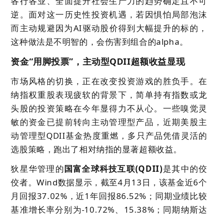
各行各业、全面提升社会生产力的趋势确定且不可
逆。面对这一历史性投资机遇，若因惧怕局部泡沫
而主动规避因为AI驱动股价得到大幅提升的标的，
这种做法是不明智的，会伤害到组合的alpha。
资金“用脚投票”，主动型QDII超额收益显现
市场风格的切换，正在改变投资游戏的胜负手。在
纳指权重股表现疲软的背景下，简单持有指数或龙
头股的投资策略在今年显得力不从心。一些嗅觉灵
敏的资金已提前转向主动管理型产品，近期美股主
动管理型QDII基金热度重燃，多只产品凭借灵活的
选股策略，跑出了相对纳指的显著超额收益。
狄星华管理的
国富全球科技互联(QDII)
是其中的佼
佼者。Wind数据显示，截至4月13日，该基金近6个
月回报37.02%，近1年回报86.52%；同期业绩比较
基准增长率分别为-10.72%、15.38%；同期纳斯达