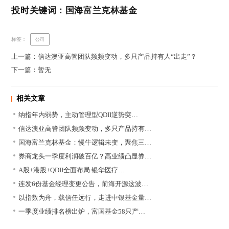
投时关键词：国海富兰克林基金
标签：
公司
上一篇：信达澳亚高管团队频频变动，多只产品持有人“出走”？
下一篇：暂无
相关文章
纳指年内弱势，主动管理型QDII逆势突…
信达澳亚高管团队频频变动，多只产品持有…
国海富兰克林基金：慢牛逻辑未变，聚焦三…
券商龙头一季度利润破百亿？高业绩凸显券…
A股+港股+QDII全面布局 银华医疗…
连发6份基金经理变更公告，前海开源这波…
以指数为舟，载信任远行，走进中银基金量…
一季度业绩排名榜出炉，富国基金58只产…