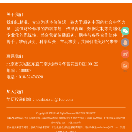
关于我们
我们以精准、专业为基本价值观，致力于服务中国的社会中坚力
量，提供财经领域的内容策划、传播咨询、数据定制等高端化、
专业化的系统性、整合营销传播服务。期待与各界合作伙伴一起
微信
携手，准确识变、科学应变、主动求变，共同创造美好的未来！
qq
联系我们
微博
北京市东城区东直门南大街9号华普花园D座1001室
邮编：100007
海报
电话：010-52474320
加入我们
简历投递邮箱：toushizixun@163.com
Copyright 投资时报 All Rights Reserved 版权所有 复制必究
京ICP备19040047号
| 京公网安备11010502025920 | 增值电信业务经营许可证：京B2-20200328 | 广播电视节目制作经
营许可证（京）字第20299号
部分图片来源于网络，版权归原作者所有。如涉及侵权或对版权存有疑问，请邮件联系toushizixun@163.com，我们