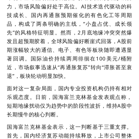
力，市场风险偏好处于高位。AI技术迭代驱动的科
技成长、国内再通胀预期催化的有色化工等周期
品，构成了两条明确的主线，“小盘占优、成长领
先”的风格特征明显。然而，2月底地缘冲突突然爆
发且超预期胶着，全球风险偏好断崖式回落，A股前
期涨幅较大的通信、电子、有色等板块随即遭遇显
著回调。国际油价持续两周徘徊在100美元/桶附
近，市场叙事迅速从“再通胀复苏”转向“滞胀甚至衰
退”，板块轮动明显加快。
面对这一复杂局面，国内专业投资机构仍持有相对
乐观态度。日前，国海富兰克林基金发表观点称，
短期地缘扰动仅为趋势中的阶段性波折，
维持A股中
长期慢牛的核心判断
。
国海富兰克林基金表示，这一判断基于三重支撑。
首先，
国内经济复苏动能持续释放
，上市公司整体