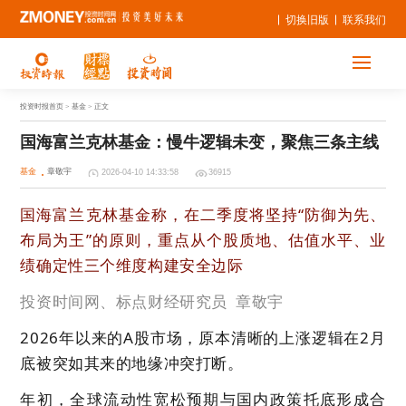
切换旧版
联系我们
投资时报首页
> 基金 > 正文
国海富兰克林基金：慢牛逻辑未变，聚焦三条主线
基金
章敬宇
2026-04-10 14:33:58
36915
国海富兰克林基金称，在二季度将坚持“防御为先、
布局为王”的原则，重点从个股质地、估值水平、业
绩确定性三个维度构建安全边际
投资时间网、标点财经研究员
章敬宇
2026年以来的A股市场，原本清晰的上涨逻辑在2月
底被突如其来的地缘冲突打断。
年初，全球流动性宽松预期与国内政策托底形成合