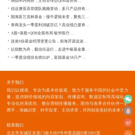
纳指年内弱势，主动管理型QDII逆势突…
信达澳亚高管团队频频变动，多只产品持有…
国海富兰克林基金：慢牛逻辑未变，聚焦三…
券商龙头一季度利润破百亿？高业绩凸显券…
A股+港股+QDII全面布局 银华医疗…
连发6份基金经理变更公告，前海开源这波…
以指数为舟，载信任远行，走进中银基金量…
一季度业绩排名榜出炉，富国基金58只产…
关于我们
我们以精准、专业为基本价值观，致力于服务中国的社会中坚力
量，提供财经领域的内容策划、传播咨询、数据定制等高端化、
专业化的系统性、整合营销传播服务。期待与各界合作伙伴一起
微信
携手，准确识变、科学应变、主动求变，共同创造美好的未来！
qq
联系我们
微博
北京市东城区东直门南大街9号华普花园D座1001室