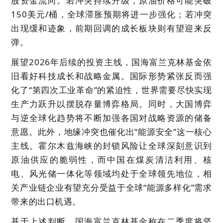
股资金流向。若冲突持续升级，原油价格可能突破
150美元/桶，全球滞胀预期将进一步强化；若冲突
出现缓和迹象，前期回调的成长板块则有望迎来反
弹。
展望2026年后续的投资主线，国海富兰克林基金依
旧看好
科技成长和战略金属
。国际形势紧张反而强
化了“第四次工业革命”的紧迫性，世界需要尽快实现
生产力跃升以摆脱存量博弈格局。同时，大国博弈
与逆全球化趋势将不断加强各国对战略资源的储备
意愿。此外，地缘冲突也催化出“
能源安全
”这一核心
主线。霍尔木兹海峡的封锁风险让全球深刻意识到
原油供应的脆弱性，而中国在煤炭清洁利用、核
电、风光储一体化等领域均处于全球领先地位，相
关产业链企业有望充分受益于全球“能源多样化”需求
带来的出口机遇。
基于上述判断，国海富兰克林基金称在二季度将坚