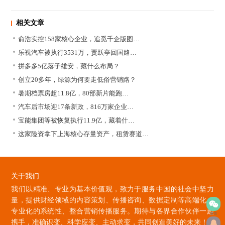
相关文章
俞浩实控158家核心企业，追觅千企版图…
乐视汽车被执行3531万，贾跃亭回国路…
拼多多5亿落子雄安，藏什么布局？
创立20多年，绿源为何要走低俗营销路？
暑期档票房超11.8亿，80部新片能跑…
汽车后市场迎17条新政，816万家企业…
宝能集团等被恢复执行11.9亿，藏着什…
这家险资拿下上海核心存量资产，租赁赛道…
关于我们
我们以精准、专业为基本价值观，致力于服务中国的社会中坚力
量，提供财经领域的内容策划、传播咨询、数据定制等高端化、
专业化的系统性、整合营销传播服务。期待与各界合作伙伴一起
微信
携手，准确识变、科学应变、主动求变，共同创造美好的未来！