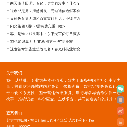
两天市值回调近百亿，信立泰发生了什么？
退市成定局？清越科技、元道通信造假案有…
豆神教育遭大华所双重审计意见，业绩与内…
阳光集团A股IPO需跨越几重门槛？
客户是谁？钱从哪来？东阳光百亿订单藏多…
33亿加码算力！“电视剧第一股”要换赛…
迟发首亏预告遭监管点名！春光科技业绩变…
关于我们
我们以精准、专业为基本价值观，致力于服务中国的社会中坚力
量，提供财经领域的内容策划、传播咨询、数据定制等高端化、
专业化的系统性、整合营销传播服务。期待与各界合作伙伴一起
微信
携手，准确识变、科学应变、主动求变，共同创造美好的未来！
qq
联系我们
微博
北京市东城区东直门南大街9号华普花园D座1001室
邮编：100007