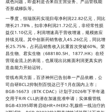
成色问题，即盈利是否来自主营业务、产品管线能
否形成梯队等。
一季度，恒瑞医药实现归母净利润22.82亿元，同比
增长21.78%，扣非净利润21.72亿元，非经常性损
益仅1.10亿元，利润增速高于营收增速，规模效应
持续兑现。其中创新药销售收入45.26亿元，同比增
长25.75%，占药品销售收入比重首次突破60%。荣
昌生物、君实生物（688180.SH、1877.HK）在经
营现金流上的表现，也展现出比账面利润更真实的
造血能力开始运转。
管线布局方面，百济神州已告别单一产品依赖，公
司自研BCL2抑制剂百悦达已于1月在国内上市；
BGB-16673（BTK CDAC）计划于2026年下半年递
交用于R/R CLL的潜在加速批准申请；实体瘤管线
BGB-43395即将启动HR+/HER2-乳腺癌一线治疗的