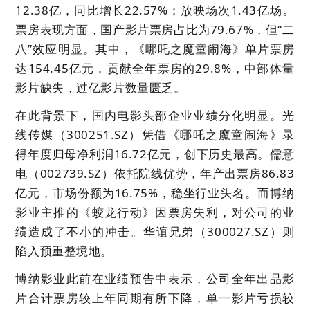
12.38亿，同比增长22.57%；放映场次1.43亿场。
票房表现方面，国产影片票房占比为79.67%，但“二
八”效应明显。其中，《哪吒之魔童闹海》单片票房
达154.45亿元，贡献全年票房的29.8%，中部体量
影片缺失，过亿影片数量匮乏。
在此背景下，国内电影头部企业业绩分化明显。光
线传媒（300251.SZ）凭借《哪吒之魔童闹海》录
得年度归母净利润16.72亿元，创下历史最高。儒意
电（002739.SZ）依托院线优势，年产出票房86.83
亿元，市场份额为16.75%，稳坐行业头名。而博纳
影业主推的《蛟龙行动》因票房失利，对公司的业
绩造成了不小的冲击。华谊兄弟（300027.SZ）则
陷入预重整境地。
博纳影业此前在业绩预告中表示，公司全年出品影
片合计票房较上年同期有所下降，单一影片亏损较