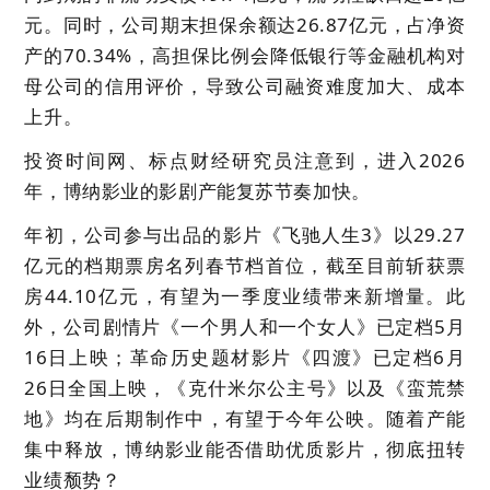
元。同时，公司期末担保余额达26.87亿元，占净资
产的70.34%，高担保比例会降低银行等金融机构对
母公司的信用评价，导致公司融资难度加大、成本
上升
。
投资时间网、标点财经研究员注意到，进入2026
年，博纳影业的影剧产能复苏节奏加快。
年初，公司参与出品的影片《飞驰人生3》以29.27
亿元的档期票房名列春节档首位，截至目前斩获票
房44.10亿元，有望为一季度业绩带来新增量。此
外，公司剧情片《一个男人和一个女人》已定档5月
16日上映；革命历史题材影片《四渡》已定档6月
26日全国上映，《克什米尔公主号》以及《蛮荒禁
地》均在后期制作中，有望于今年公映。随着产能
集中释放，博纳影业能否借助优质影片，彻底扭转
业绩颓势？