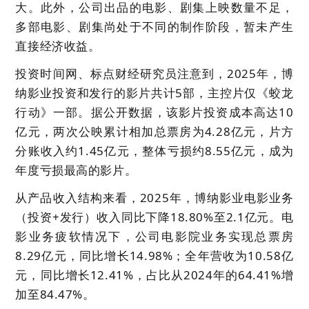
大。此外，公司出品的电影、剧集上映数量不足，
多部电影、剧集尚处于不同的制作阶段，暂未产生
直接经济收益。
投资时间网、标点财经研究员注意到，2025年，博
纳影业投资和发行的影片共计5部，主控片仅《蛟龙
行动》一部。据公开数据，该影片投资成本高达10
亿元，两次公映累计相加总票房为4.28亿元，片方
分账收入约1.45亿元，整体亏损约8.55亿元，成为
年度亏损最高的影片。
从产品收入结构来看，2025年，博纳影业电影业务
（投资+发行）收入同比下降18.80%至2.1亿元。电
影业务疲软情况下，公司电影院业务实现总票房
8.29亿元，同比增长14.98%；全年营收为10.58亿
元，同比增长12.41%，占比从2024年的64.41%增
加至84.47%。