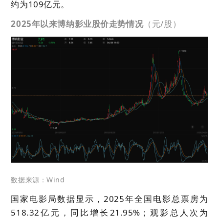
约为109亿元。
2025年以来博纳影业股价走势情况
（元/股）
数据来源：Wind
国家电影局数据显示，2025年全国电影总票房为
518.32亿元，同比增长21.95%；观影总人次为