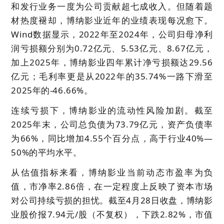
和发行业务一度为公司贡献超七成收入。但随着题
材热度褪却，博纳影业近年的业绩表现每况愈下。
Wind数据显示，2022年至2024年，公司归母净利
润亏损额分别为0.72亿元、5.53亿元、8.67亿元，
加上2025年，博纳影业四年累计净亏损额达29.56
亿元；毛利率更是从2022年的35.74%一路下滑至
2025年的-46.66%。
连续亏损下，博纳影业的流动性风险加剧。截至
2025年末，公司总负债为73.79亿元，资产负债率
为66%，同比增加4.55个百分点，高于行业40%—
50%的平均水平。
从估值指标来看，博纳影业当前动态市盈率为负
值，市净率2.86倍，在一定程度上反映了资本市场
对公司持续亏损的担忧。截至4月28日收盘，博纳影
业股价报7.94元/股（不复权），下跌2.82%，市值