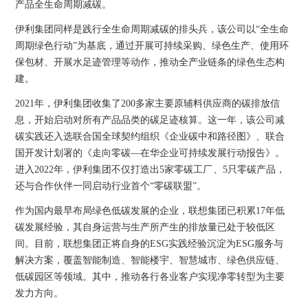
产品全生命周期减碳。
伊利集团同样是践行全生命周期减碳的排头兵，该公司以“全生命
周期绿色行动”为基底，通过开展可持续采购、绿色生产、使用环
保包材、开展水足迹管理等动作，推动全产业链条的绿色生态构
建。
2021年，伊利集团收集了200多家主要原辅料供应商的碳排放信
息，开始启动对所有产品品类的碳足迹核算。这一年，该公司减
碳实践还入选联合国全球契约组织《企业碳中和路径图》、联合
国开发计划署的《走向零碳—在华企业可持续发展行动报告》。
进入2022年，伊利集团不仅打造出5家零碳工厂 、5只零碳产品，
还与合作伙伴一同启动行业首个“零碳联盟”。
作为国内最早布局绿色低碳发展的企业，联想集团已积累17年低
碳发展经验，其自身运营与生产所产生的排放量已处于较低区
间。目前，联想集团正将自身的ESG实践经验沉淀为ESG服务与
解决方案，覆盖智能制造、智能楼宇、智慧城市、绿色供应链、
低碳园区等领域。其中，推动各行各业客户实现净零转型为主要
发力方向。