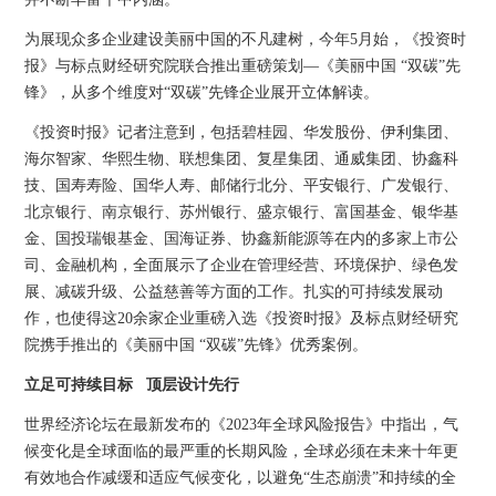
为展现众多企业建设美丽中国的不凡建树，今年5月始，《投资时
报》与标点财经研究院联合推出重磅策划—《美丽中国 “双碳”先
锋》，从多个维度对“双碳”先锋企业展开立体解读。
《投资时报》记者注意到，包括碧桂园、华发股份、伊利集团、
海尔智家、华熙生物、联想集团、复星集团、通威集团、协鑫科
技、国寿寿险、国华人寿、邮储行北分、平安银行、广发银行、
北京银行、南京银行、苏州银行、盛京银行、富国基金、银华基
金、国投瑞银基金、国海证券、协鑫新能源等在内的多家上市公
司、金融机构，全面展示了企业在管理经营、环境保护、绿色发
展、减碳升级、公益慈善等方面的工作。扎实的可持续发展动
作，也使得这20余家企业重磅入选《投资时报》及标点财经研究
院携手推出的《美丽中国 “双碳”先锋》优秀案例。
立足可持续目标 顶层设计先行
世界经济论坛在最新发布的《2023年全球风险报告》中指出，气
候变化是全球面临的最严重的长期风险，全球必须在未来十年更
有效地合作减缓和适应气候变化，以避免“生态崩溃”和持续的全