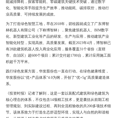
能减排降耗，探索零能耗、零碳建筑关键技术突破，通过数字
化、智能化等手段提升生产效率，推动能耗、碳排双控，推动行
业高质量、可持续发展的成效。
为了打造绿色智慧工地，早在2018年，碧桂园就成立了广东博智
林机器人有限公司（下称博智林），聚焦建筑机器人、BIM数字
化、新型建筑工业化等产品的研发、生产与应用，推动建筑产业
智能化转型，实现高效、高质量发展。截至2023年4月，博智林已
有28款建筑机器人投入商业化应用，服务覆盖31个省份（直辖
市、自治区）超600个项目；累计交付超1700台，累计应用施工面
积超千万平米。
践行绿色发展方面，华发股份也一直在行动。在绿色健康维度，
华发股份以“优+产品体系”4.0为纲，开创了“优+5g”高质量建造体
系。
《投资时报》记者了解到，这是一套以装配式建筑和绿色建筑为
核心理念的体系，不仅包含14项精工技术，更是囊括从前期工程
管理规划、到实际建设过程、再到全流程验收的共200多项技术细
节。该体系致力于打造生态舒适型环境，实现人与自然的和谐相