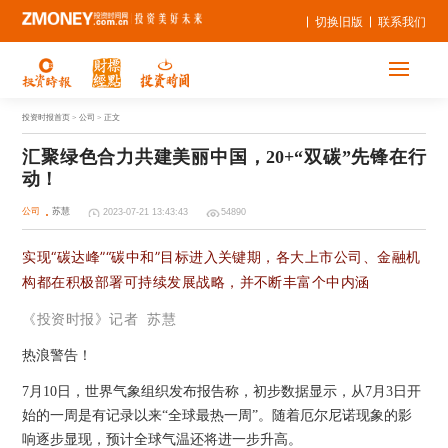
切换旧版
联系我们
投资时报首页
> 公司 > 正文
汇聚绿色合力共建美丽中国，20+“双碳”先锋在行
动！
公司
苏慧
2023-07-21 13:43:43
54890
实现“碳达峰”“碳中和”目标进入关键期，各大上市公司、金融机
构都在积极部署可持续发展战略，并不断丰富个中内涵
《投资时报》记者
苏慧
热浪警告！
7月10日，世界气象组织发布报告称，初步数据显示，从7月3日开
始的一周是有记录以来“全球最热一周”。随着厄尔尼诺现象的影
响逐步显现，预计全球气温还将进一步升高。