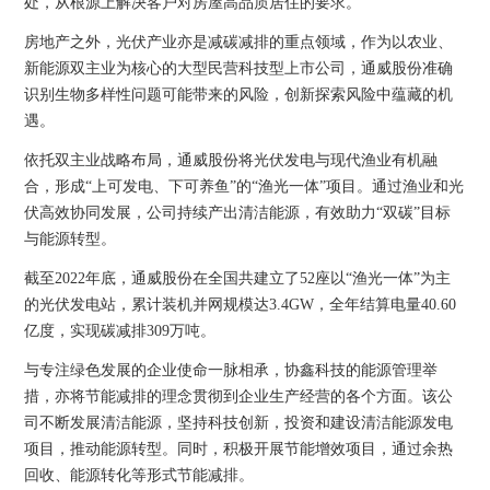
处，从根源上解决客户对房屋高品质居住的要求。
房地产之外，光伏产业亦是减碳减排的重点领域，作为以农业、
新能源双主业为核心的大型民营科技型上市公司，通威股份准确
识别生物多样性问题可能带来的风险，创新探索风险中蕴藏的机
遇。
依托双主业战略布局，通威股份将光伏发电与现代渔业有机融
合，形成“上可发电、下可养鱼”的“渔光一体”项目。通过渔业和光
伏高效协同发展，公司持续产出清洁能源，有效助力“双碳”目标
与能源转型。
截至2022年底，通威股份在全国共建立了52座以“渔光一体”为主
的光伏发电站，累计装机并网规模达3.4GW，全年结算电量40.60
亿度，实现碳减排309万吨。
与专注绿色发展的企业使命一脉相承，协鑫科技的能源管理举
措，亦将节能减排的理念贯彻到企业生产经营的各个方面。该公
司不断发展清洁能源，坚持科技创新，投资和建设清洁能源发电
项目，推动能源转型。同时，积极开展节能增效项目，通过余热
回收、能源转化等形式节能减排。