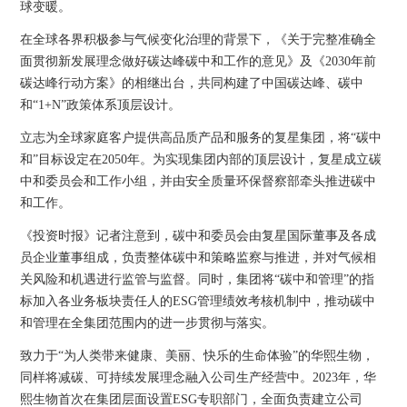
球变暖。
在全球各界积极参与气候变化治理的背景下，《关于完整准确全
面贯彻新发展理念做好碳达峰碳中和工作的意见》及《2030年前
碳达峰行动方案》的相继出台，共同构建了中国碳达峰、碳中
和“1+N”政策体系顶层设计。
立志为全球家庭客户提供高品质产品和服务的复星集团，将“碳中
和”目标设定在2050年。为实现集团内部的顶层设计，复星成立碳
中和委员会和工作小组，并由安全质量环保督察部牵头推进碳中
和工作。
《投资时报》记者注意到，碳中和委员会由复星国际董事及各成
员企业董事组成，负责整体碳中和策略监察与推进，并对气候相
关风险和机遇进行监管与监督。同时，集团将“碳中和管理”的指
标加入各业务板块责任人的ESG管理绩效考核机制中，推动碳中
和管理在全集团范围内的进一步贯彻与落实。
致力于“为人类带来健康、美丽、快乐的生命体验”的华熙生物，
同样将减碳、可持续发展理念融入公司生产经营中。2023年，华
熙生物首次在集团层面设置ESG专职部门，全面负责建立公司