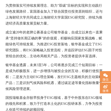
为贯彻落实可持续发展理念、助力“双碳”目标的实现和主动践行
绿色发展路径，富国基金加入了联合国责任投资原则组织，还与
上海财经大学共同成立上海财经大学富国ESG研究院，持续为推
进经济高质量发展贡献力量。
成立逾20年的老牌公募基金公司银华基金，自成立以来也一直秉
承“坚持做长期正确的事”的价值观，积极响应国家发展战略，赋
能绿色可持续发展。为推进ESG投资落地，银华基金成立了ESG
研究团队，将ESG策略融入投资流程，并追踪评估ESG因子对投
资组合的优化，主动布局相关产品，为投资者提供丰富选择。
银华基金透露，未来3至5年，公司将逐步完成三个短期目标：一
是成为积极股东，进一步增强与被投企业的互动，积极行使投票
权；二是发力主动ESG理念策略，发行ESG主题相关的主动策略
微信
产品；三是识别气候风险和机遇，通过碳足迹等量化指标衡量气
候风险管理进展。
微博
国投瑞银基金亦较早投身于ESG领域，基于中外股东在ESG领域
的领先和积累，致力于打造本土化的ESG投研体系，力争为投资
人创造可持续的超额回报。