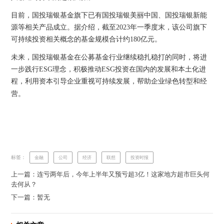
目前，国投瑞银基金旗下已有国投瑞银美丽中国、国投瑞银新能
源等相关产品成立。据介绍，截至2023年一季度末，该公司旗下
可持续投资相关概念的基金规模合计约180亿元。
未来，国投瑞银基金在公募基金行业继续稳扎稳打的同时，将进
一步践行ESG理念，积极推动ESG投资在国内的发展和本土化进
程，利用资本引导企业重视可持续发展，帮助企业绿色转型和经
营。
标签：
金融
公司
经济
联想
投资时报
上一篇：连亏两年后，今年上半年又预亏超3亿！这家地方超市巨头何
去何从？
下一篇：暂无