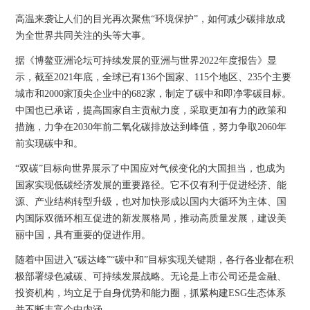
高温来袭让人们的目光再次聚焦“环境保护”，如何减少碳排放成
为全世界共同关注的头等大事。
据《博鳌亚洲论坛可持续发展的亚洲与世界2022年度报告》显
示，截至2021年底，全球已有136个国家、115个地区、235个主要
城市和2000家顶尖企业中的682家，制定了碳中和即净零碳目标。
中国也已承诺，提高国家自主贡献力度，采取更加有力的政策和
措施，力争在2030年前二氧化碳排放达到峰值，努力争取2060年
前实现碳中和。
“双碳”目标向世界展示了中国应对气候变化的大国担当，也成为
国家实现低碳经济发展的重要路径。它不仅有利于促进经济、能
源、产业结构转型升级，也对加快形成以国内大循环为主体、国
内国际双循环相互促进的新发展格局，推动高质量发展，建设美
丽中国，具有重要的促进作用。
随着中国进入“碳达峰”“碳中和”目标实现关键期，各行各业都在积
极部署绿色减碳、可持续发展战略。无论是上市公司还是金融、
投资机构，均立足于自身优势和能力圈，抓紧构建ESG生态体系
并不断丰富个中内涵。