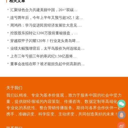
相关文章
汇聚绿色合力共建美丽中国，20+“双碳…
连亏两年后，今年上半年又预亏超3亿！这…
周鸿祎：学习促进民营经济发展壮大意见 …
控股股东拟转让1200万股前董秘接盘，…
穿越双甲子闪耀120年！行业龙头青岛啤…
业绩大幅预增背后，太平鸟股价为何连续走…
上市三年亏损三年的寒武纪1.59亿股将…
董事会改组在即？谁才能担负起中炬高新的…
关于我们
我们以精准、专业为基本价值观，致力于服务中国的社会中坚力
量，提供财经领域的内容策划、传播咨询、数据定制等高端化、
专业化的系统性、整合营销传播服务。期待与各界合作伙伴一起
微信
携手，准确识变、科学应变、主动求变，共同创造美好的未来！
qq