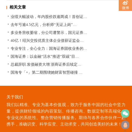
相关文章
微博
业绩大幅波动，年内股价跌逾两成！首创证…
去年亏逾4.5亿元，分析师“无证上岗”…
多业务营收萎缩，分公司遭警示，国元证券…
40亿！绍兴交投优质主体企业债获证监会…
专业专注，全心全力：国海证券固收业务的…
国海证券：以金融“活水”推进“双碳”目…
总裁辞职 发债融资大增 浙商证券后续定…
国海专「+」第二期围绕她财富智慧碰撞 …
关于我们
我们以精准、专业为基本价值观，致力于服务中国的社会中坚力
量，提供财经领域的内容策划、传播咨询、数据定制等高端化、
专业化的系统性、整合营销传播服务。期待与各界合作伙伴一起
微信
携手，准确识变、科学应变、主动求变，共同创造美好的未来！
qq