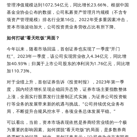
管理净值规模达到1072.54亿元，同比增长23.66%。根据中国
基金业协会公布的数据，公司私募资产管理月均规模（不含专
项资产管理规模）排名行业第16位。2022年受多重因素冲击，
资本市场波动加大，公司投资类业务营收占比有所下降。
如何打破“看天吃饭”局面？
今年以来，随着市场回温，首创证券也实现了一季度“开门
红”。2023年一季度，该公司实现营业收入4.34亿元，同比增
加40.93%；归属于上市公司股东的净利润为1.76亿元，同比增
加110.73%。
对于业绩上升，首创证券告诉《投资时报》，2023年第一季
度，国内经济增长呈现企稳回升态势，证券市场主要指数整体
上涨，全面实行股票发行注册制正式实施，为证券公司投资银
行等业务的发展带来新的机遇与挑战。“公司持续优化业务布
局，不断提升合规风控水平，各项业务总体发展平稳。”
可以看出，当前，资本市场表现依然是券商经营业绩的一个极
为重要的影响因素。如何摆脱“看天吃饭”的局面，是多数券商
亟需解决的问题。对此，首创证券表示：“公司作为北京市国资