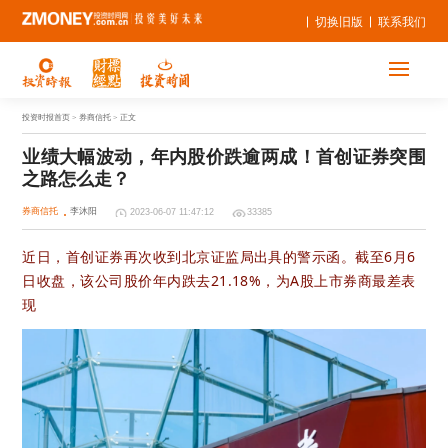
切换旧版
联系我们
投资时报首页
> 券商信托 > 正文
业绩大幅波动，年内股价跌逾两成！首创证券突围
之路怎么走？
券商信托
李沐阳
2023-06-07 11:47:12
33385
近日，首创证券再次收到北京证监局出具的警示函。截至6月6
日收盘，该公司股价年内跌去21.18%，为A股上市券商最差表
现