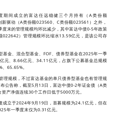
季度期间成立的富达任远稳健三个月持有（A类份额
达创新驱动（A类份额023560、C类份额023561）之外，
一季度末的管理规模均环比减少，其中富达中债0-5年政策
额022642）管理规模环比缩水13.59亿元，是该公司存
基金、混合型基金、FOF、债券型基金在2025年一季
1亿元、8.66亿元、34.11亿元，占旗下公募基金总规模
%、65.65%。
管理规模，不过富达基金的单只债券型基金也有管理规
发布公告称，截至5月13日，富达中债0-2年证金债（A类
）基金资产净值连续30个工作日低于5000万元。
债成立于2024年9月19日，首募规模为24.1亿元，但在
025年一季度末仅为0.31亿元。