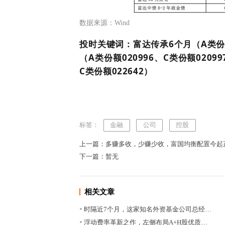
数据来源：Wind
投时关键词：富达传承6个月（A类份额0
（A类份额020996、C类份额0209
C类份额022642）
标签：
金融
公司
控股
上一篇：多赚多收，少赚少收，富国均衡配置今起
下一篇：暂无
相关文章
时隔近7个月，这家知名外资基金公司总经…
浮动费率革新之作，左侧布局A+H股优质…