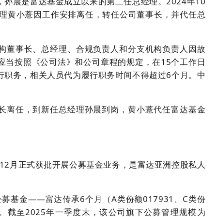
孙晨是富达基金成立以来的第二任总经理。2024年10
经理黄小薏因工作安排离任，转任公司董事长，并代任总
构董事长、总经理、合规负责人和分支机构负责人因故
应当按照《公司法》和公司章程的规定，在15个工作日
行职务，相关人员代为履行职务时间不得超过6个月。中
长离任，到新任总经理孙晨到岗，黄小薏代任富达基金
年12月正式获批开展公募基金业务，是富达亚洲控股私人
募基金——富达传承6个月（A类份额017931、C类份
25日。截至2025年一季度末，该公司旗下公募管理规模为