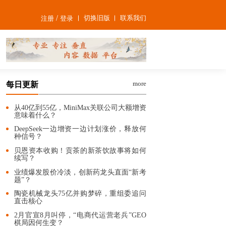
/
切换旧版
联系我们
注册
登录
more
每日更新
从40亿到55亿，MiniMax关联公司大额增资
意味着什么？
DeepSeek一边增资一边计划涨价，释放何
种信号？
贝恩资本收购！贡茶的新茶饮故事将如何
续写？
业绩爆发股价冷淡，创新药龙头直面“新考
题”？
陶瓷机械龙头75亿并购梦碎，重组委追问
直击核心
2月官宣8月叫停，“电商代运营老兵”GEO
棋局因何生变？