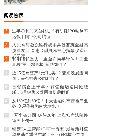
阅读热榜
1
过半净利润来自补助？有研硅IPO毛利率
远低于同业公司均值
2
人民网与微众银行携手共促普惠金融高
质量发展 普惠金融展示中心揭幕仪式正
式举行
3
利润增长乏力，重金布局半导体！工业
富联“第二增长极”前路如何？
4
近15亿元资产1元“甩卖”？蓝光发展遭问
询：是否损害公司利益？
5
百强房企上半年：销售额增速同比腰
斩，6月销售改善回血仍需时间
6
从180亿到89亿！中天金融剥离房地产业
务 交易作价为何大缩水？
7
“两个德力西”缠斗30年 上海知产法院终
审画上句号
8
锚定“人工智能+”与“十五五”发展新引擎
华夏基金重磅布局工业互联网核心赛道