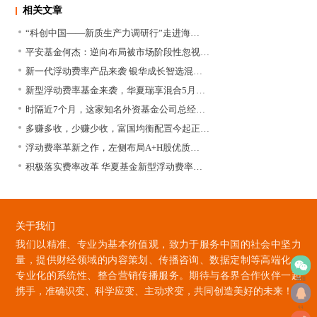
相关文章
“科创中国——新质生产力调研行”走进海…
平安基金何杰：逆向布局被市场阶段性忽视…
新一代浮动费率产品来袭 银华成长智选混…
新型浮动费率基金来袭，华夏瑞享混合5月…
时隔近7个月，这家知名外资基金公司总经…
多赚多收，少赚少收，富国均衡配置今起正…
浮动费率革新之作，左侧布局A+H股优质…
积极落实费率改革 华夏基金新型浮动费率…
关于我们
我们以精准、专业为基本价值观，致力于服务中国的社会中坚力
量，提供财经领域的内容策划、传播咨询、数据定制等高端化、
专业化的系统性、整合营销传播服务。期待与各界合作伙伴一起
微信
携手，准确识变、科学应变、主动求变，共同创造美好的未来！
qq