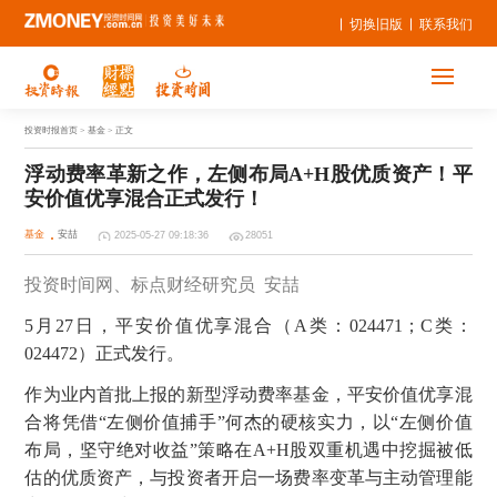
切换旧版
联系我们
投资时报首页
> 基金 > 正文
浮动费率革新之作，左侧布局A+H股优质资产！平
安价值优享混合正式发行！
基金
安喆
2025-05-27 09:18:36
28051
投资时间网、标点财经研究员 安喆
5月27日，平安价值优享混合（A类：024471；C类：
024472）正式发行。
作为业内首批上报的新型浮动费率基金，平安价值优享混
合将凭借“左侧价值捕手”何杰的硬核实力，以“左侧价值
布局，坚守绝对收益”策略在A+H股双重机遇中挖掘被低
估的优质资产，与投资者开启一场费率变革与主动管理能