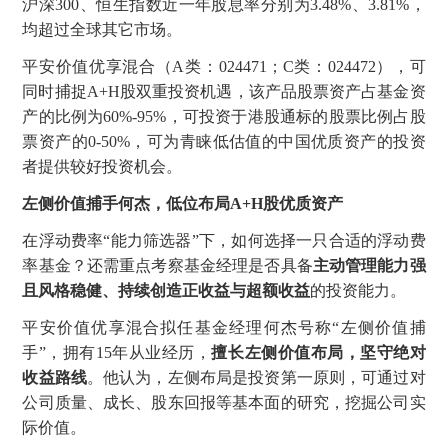
沪深300、恒生指数近一年股息率分别为3.48%、3.81%，
均超过全球其它市场。
平安价值优享混合（A类：024471；C类：024472），可
同时捕捉A+H股双重投资机遇，该产品股票资产占基金资
产的比例为60%-95%，可投资于港股通标的股票比例占股
票资产的0-50%，可为青睐低估值的中国优质资产的投资
者提供较好投资机会。
左侧价值捕手何杰，低位布局A+H股优质资产
在浮动费率“能力筛选器”下，如何选择一只合适的浮动费
率基金？还需重点考察基金经理是否具备
主动管理能力强
且风格稳健、持续创造正收益与超额收益
的投资能力。
平安价值优享混合拟任基金经理何杰号称“左侧价值捕
手”，拥有15年从业经历，
擅长左侧价值布局，坚守绝对
收益路线
。他认为，左侧布局是投资第一原则，可通过对
公司质量、成长、股东回报等基本面的研究，挖掘公司实
际价值。