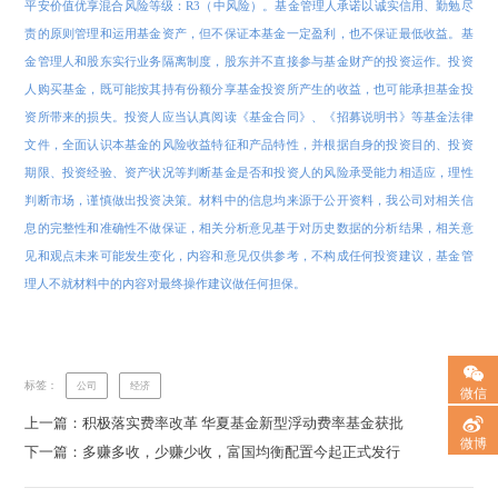
平安价值优享混合风险等级：R3（中风险）。基金管理人承诺以诚实信用、勤勉尽
责的原则管理和运用基金资产，但不保证本基金一定盈利，也不保证最低收益。基
金管理人和股东实行业务隔离制度，股东并不直接参与基金财产的投资运作。投资
人购买基金，既可能按其持有份额分享基金投资所产生的收益，也可能承担基金投
资所带来的损失。投资人应当认真阅读《基金合同》、《招募说明书》等基金法律
文件，全面认识本基金的风险收益特征和产品特性，并根据自身的投资目的、投资
期限、投资经验、资产状况等判断基金是否和投资人的风险承受能力相适应，理性
判断市场，谨慎做出投资决策。材料中的信息均来源于公开资料，我公司对相关信
息的完整性和准确性不做保证，相关分析意见基于对历史数据的分析结果，相关意
见和观点未来可能发生变化，内容和意见仅供参考，不构成任何投资建议，基金管
理人不就材料中的内容对最终操作建议做任何担保。
标签：
公司
经济
微信
上一篇：积极落实费率改革 华夏基金新型浮动费率基金获批
微博
下一篇：多赚多收，少赚少收，富国均衡配置今起正式发行