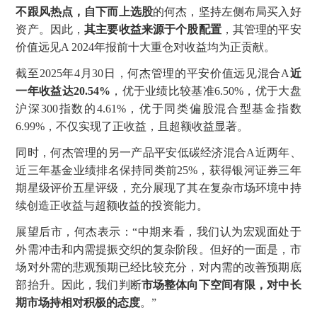
不跟风热点，自下而上选股
的何杰，坚持左侧布局买入好
资产。因此，
其主要收益来源于个股配置
，其管理的平安
价值远见A 2024年报前十大重仓对收益均为正贡献。
截至2025年4月30日，何杰管理的平安价值远见混合A
近
一年收益达20.54%
，优于业绩比较基准6.50%，优于大盘
沪深300指数的4.61%，优于同类偏股混合型基金指数
6.99%，不仅实现了正收益，且超额收益显著。
同时，何杰管理的另一产品平安低碳经济混合A近两年、
近三年基金业绩排名保持同类前25%，获得银河证券三年
期星级评价五星评级，充分展现了其在复杂市场环境中持
续创造正收益与超额收益的投资能力。
展望后市，何杰表示：“中期来看，我们认为宏观面处于
外需冲击和内需提振交织的复杂阶段。但好的一面是，市
场对外需的悲观预期已经比较充分，对内需的改善预期底
部抬升。因此，我们判断
市场整体向下空间有限，对中长
期市场持相对积极的态度
。”