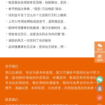
牧原股份首席财务官高曈：创新驱动，坚持…
春节档战火将燃，“儒意+万达电影”路在…
试剂盒不灵了怎么办？九安医疗又盯上糖尿…
上市22年用友网络或迎首亏，是阵痛还是…
朗坤环境董事长陈建湘：聚力生物科技，奋…
营收首过百亿，这家龙头药企为何仍遭“股…
崩跌的风又一次吹到了光伏板块
晶华微董事长吕汉泉：坚持自主研发，用“…
微信
微博
关于我们
我们以精准、专业为基本价值观，致力于服务中国的社会中坚力
量，提供财经领域的内容策划、传播咨询、数据定制等高端化、
专业化的系统性、整合营销传播服务。期待与各界合作伙伴一起
微信
携手，准确识变、科学应变、主动求变，共同创造美好的未来！
qq
联系我们
微博