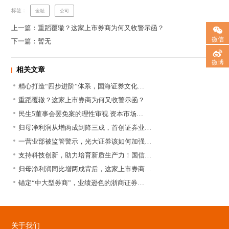
标签：
金融
公司
上一篇：重蹈覆辙？这家上市券商为何又收警示函？
微信
下一篇：暂无
微博
相关文章
精心打造“四步进阶”体系，国海证券文化…
重蹈覆辙？这家上市券商为何又收警示函？
民生5董事会罢免案的理性审视 资本市场…
归母净利润从增两成到降三成，首创证券业…
一营业部被监管警示，光大证券该如何加强…
支持科技创新，助力培育新质生产力！国信…
归母净利润同比增两成背后，这家上市券商…
锚定“中大型券商”，业绩逊色的浙商证券…
关于我们