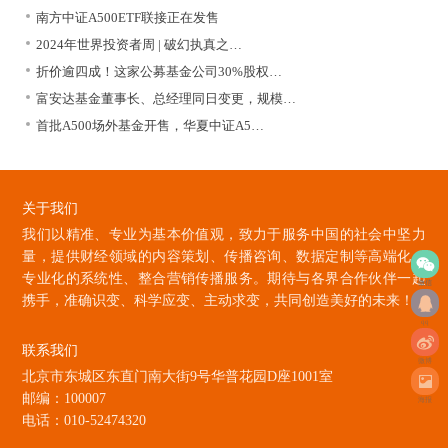
卓远视野因成立时间较短，暂不披露业绩。
南方中证A500ETF联接正在发售
1.大成策略回报A成立日：2008/11/26。业绩比较基准：沪深300指数*
2024年世界投资者周 | 破幻执真之…
（2019年-2023年）基金及业绩比较基准收益率分别为：35.58%/29.50%、21.14%/2
91%、6.61%/-8.23%。历任基金经理及任职时间：周建春(2008/11/26-2012/12/
折价逾四成！这家公募基金公司30%股权…
彦(2012/10/31-2018/09/11)、侯春燕(2018/09/07-2020/03/23)、徐彦(2020/
富安达基金董事长、总经理同日变更，规模…
2.大成竞争优势A成立日：2014/04/22。业绩比较基准：沪深300指数收益
首批A500场外基金开售，华夏中证A5…
数收益率*10%。最近5个完整会计年度（2019年-2023年）基金及业绩比较基准收
1.27%、26.28%/-2.36%、-1.14%/-16.10%、6.33%/-8.86%。历任基金经理
徐彦(2014/04/25-2018/09/11)、李本刚(2018/09/07-2020/01/13)、周志超(2
今)。
关于我们
3.大成睿享A成立日：2019/12/30。业绩比较基准：沪深300指数收益率*
益率*10%。自合同生效当年开始所有完整会计年度（2020年-2023年）基金
我们以精准、专业为基本价值观，致力于服务中国的社会中坚力
1%、27.98%/-2.72%、0.88%/-13.65%、4.80%/-6.78%。历任基金经理及
量，提供财经领域的内容策划、传播咨询、数据定制等高端化、
4.大成投资严选六月持有A成立日：2021/07/16。业绩比较基准：沪深300
专业化的系统性、整合营销传播服务。期待与各界合作伙伴一起
微信
生综合指数收益率*10%。自合同生效当年开始所有完整会计年度（2022
携手，准确识变、科学应变、主动求变，共同创造美好的未来！
为：-1.33%/-14.63%、5.72%/-7.52%。历任基金经理及任职时间：徐彦(2021
qq
5.大成致远优势一年持有A成立日：2021/11/26。业绩比较基准：沪深30
联系我们
0%+恒生指数收益率*10%。自合同生效当年开始所有完整会计年度（202
微博
为：2.40%/-16.10%、5.91%/-8.37%。历任基金经理及任职时间：徐彦(2021/
北京市东城区东直门南大街9号华普花园D座1001室
邮编：100007
6.大成弘远回报一年持有A成立日：2022/09/27。业绩比较基准：沪深300
海报
生指数收益率(使用估值汇率调整)*10%。自合同生效当年开始所有完整会
电话：010-52474320
分别为：1.66%/-7.39%。历任基金经理及任职时间：徐彦(2022/09/27至今)