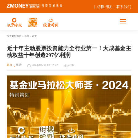
切换旧版
联系我们
投资时报首页
> 基金 > 正文
​近十年主动股票投资能力全行业第一！大成基金主
动权益十年创造297亿利润
基金
张蕾
2024-10-30 13:37:27
4032