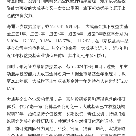
标点财经、投资时间网研究员查阅统计结果发现，素来以权益投
资能力著称的大成基金又一次突出重围，旗下权益类基金展现出
色的投资实力。
海通证券数据显示，截至2024年9月30日，大成基金旗下权益类基
金过去1年、过去2年、过去3年、过去5年、过去7年收益率分别为
8.16%、12.13%、0.18%、118.67%、111.24%，在11家权益类中型
基金公司中均位列第1。从全行业来看，大成基金近5年、近7年和
近10年权益类基金业绩位居前5，其中近七年位列第1。
同时，银河证券最新数据显示，截至2024年9月30日，过去十年主
动股票投资能力大成基金排名第一！据全市场基金年报统计，截
至2023年底，大成旗下主动权益基金近十年为持有人创造利润297
亿元。
大成基金出色业绩的背后，是丰富的投研积累和严谨完善的投研
体系。作为“老十家”公募基金公司之一，大成基金已在权益领域
深耕25年，始终坚持价值投资、长期投资、责任投资，持续打造
以研究为核心的投研队伍，并通过多年对投研体系的调整、完
善，将研究团队分为周期、科技、制造、消费、医药、宏观策略
六个小组。同时也对基金经理风格进行适度分组，并搭建老中青