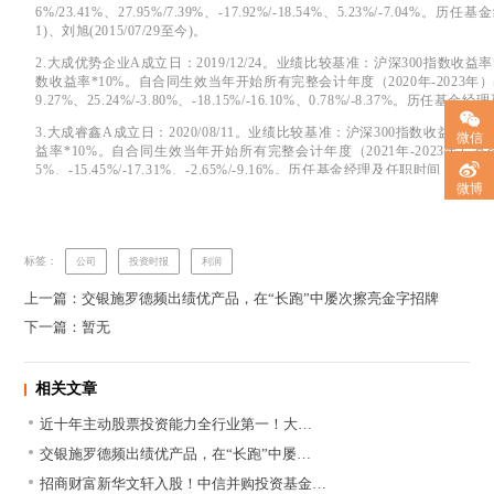
6%/23.41%、27.95%/7.39%、-17.92%/-18.54%、5.23%/-7.04%。历任
1)、刘旭(2015/07/29至今)。
2.大成优势企业A成立日：2019/12/24。业绩比较基准：沪深300指数收益
数收益率*10%。自合同生效当年开始所有完整会计年度（2020年-2023年）
9.27%、25.24%/-3.80%、-18.15%/-16.10%、0.78%/-8.37%。历任基
3.大成睿鑫A成立日：2020/08/11。业绩比较基准：沪深300指数收益率*
微信
益率*10%。自合同生效当年开始所有完整会计年度（2021年-2023年）基金
5%、-15.45%/-17.31%、-2.65%/-9.16%。历任基金经理及任职时间：刘旭(20
微博
4.大成核心价值甄选A成立日：2021/03/15。业绩比较基准：沪深300指数
价指数收益率*20%。自合同生效当年开始所有完整会计年度（2022年-202
09%/-15.78%、3.62%/-9.03%。历任基金经理及任职时间：刘旭(2021/03/1
标签：
公司
投资时报
利润
5.大成匠心卓越三年持有A成立日：2022/06/07。业绩比较基准：沪深30
率*20%+恒生指数收益率(使用估值汇率调整)*20%。自合同生效当年开
上一篇：交银施罗德频出绩优产品，在“长跑”中屡次擦亮金字招牌
基准收益率分别为：5.68%/-8.77%。历任基金经理及任职时间：刘旭(2022/
下一篇：暂无
6.大成慧心优选一年持有A成立日：2023/01/18。业绩比较基准：沪深30
率*20%+恒生指数收益率(使用估值汇率调整)*10%。自合同生效以来基金及
8%。历任基金经理及任职时间：刘旭(2023/01/18至今)。
相关文章
7.大成至信回报三年定开成立日：2023/12/01。业绩比较基准：中证800
​近十年主动股票投资能力全行业第一！大…
指数收益率(使用估值汇率调整)*10%。自合同生效以来基金及业绩比较基准收益
理及任职时间：刘旭(2023/12/01至今)。
交银施罗德频出绩优产品，在“长跑”中屡…
注2：
截至2024/09/30，徐彦在管产品（A类份额）如下，业绩数据来自各
招商财富新华文轩入股！中信并购投资基金…