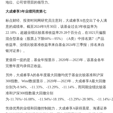
地位、公司管理层的领导力。
大成睿享3年业绩同类第七
标点财经、投资时间网研究员注意到，大成睿享A也交出了令人满
意的成绩单。截至2024年9月30日，该基金过去3年收益率为
22.18%，超越业绩比较基准收益率29.28个百分点，在1021只偏股
混合型基金（股票上下限60%—95%）（A类）中排名第7（产品
收益率、业绩比较基准收益率来自基金2024年三季报；排名来自
银河证券）。
更值得一提的是，基金年报显示，2020年—2023年，该基金各年
完整年度均录得正收益。
另外，大成睿享A的各年度最大回撤均优于基金比较基准和沪深
300指数。Wind数据显示，2020年—2023年，大成睿享A最大回撤
分别为-8.94%、-11.33%、-13.29%、-11.14%，而同期业绩比较基
准和沪深300指数最大回撤分别
为-11.76%/-16.08%、-11.94%/-18.19%、-13.29%/-28.98%、-11.14%/
凭借优秀的业绩和回撤控制能力，大成睿享A获得晨星、海通证券