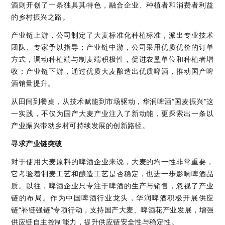
酒则开创了一条独具其特色，融合企业、种植者和消费者利益
的乡村振兴之路。
产业链上游，公司制定了大麦标准化种植标准，派出专业技术
团队、专家予以指导；产业链中游，公司采用优质优价的订单
方式，调动种植端与制麦端积极性，促进农垦单位和种植者增
收；产业链下游，通过优质大麦酿造出优质啤酒，推动国产啤
酒销量提升。
从田间到餐桌，从技术赋能到市场驱动，华润啤酒“国麦振兴”这
一实践，不仅为国产大麦产业注入了新动能，更探索出一条以
产业振兴带动乡村可持续发展的创新路径。
寻求产业链突破
对于使用大麦原料的啤酒企业来说，大麦的均一性非常重要，
它考验着制麦工艺和酿造工艺是否稳定，也进一步影响啤酒品
质。以往，啤酒企业只专注于啤酒的生产与销售，忽视了产业
链的布局。作为中国啤酒行业龙头，华润啤酒积极开展供应
链“补链强链”专项行动，支持国产大麦、啤酒花产业发展，增强
供应链自主控制能力，提升供应链安全性与稳定性。