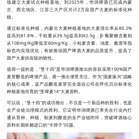
场建立大麦试点种植基地。到2025年，华润啤酒已完成内蒙
古、西北地区、江苏三大产区共计2万亩国产大麦的标准化种
植。
通过标准化种植，内蒙古大麦种植基地的大麦浸出率从80.2%
提高到81.8%，千粒重从39.5g提高到42.5g，β-葡聚糖含量则
从108mg/Kg降低至60mg/Kg，小粒麦含量、浊度、脆度等指
标也均实现优化，有效推动国产啤酒大麦的品质提升，提高了
国产大麦供应链的韧性。
值得一提的是，“垦十四”是华润啤酒推出的首款采用100%国产
麦芽酿造的啤酒产品，甫一推出便受关注。作为“国麦振兴”战略
的核心成果，该产品酿造麦芽完全源自公司在呼伦贝尔标准化
种植基地培育的“垦啤麦14”大麦原料。
可以说，“垦十四”的成功推出，不仅是一个新品种的胜利，也是
全产业链治理模式的胜利。它证明华润啤酒已率先在行业内打
通从育种、种植、制麦到酿造的全产业链闭环，突破啤酒核心
原料长期依赖进口的“卡脖子”问题。