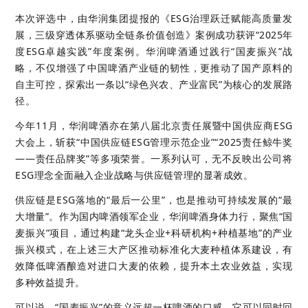
本次评选中，由华润集团提报的《ESG治理跃迁赋能高质量发
展，三级穿透体系驱动全链条价值创造》案例成功获评“2025年
度ESG卓越实践”年度案例。华润啤酒通过践行“国麦振兴”战
略，不仅增强了中国啤酒产业链的韧性，更推动了国产原料的
自主可控，探索出一条以“绿色兴农、产业富民”为核心的发展路
径。
今年11月，华润啤酒亦在第八届北京责任展暨中国供应商ESG
大会上，斩获“中国供应链ESG管理示范企业”“2025责任鲸牛奖
——责任品牌奖”等多项荣誉。一系列认可，无不反映出公司将
ESG理念全面融入企业战略与供应链管理的显著成效。
供应链是ESG落地的“最后一公里”，也是推动可持续发展的“最
大增量”。作为国内啤酒领军企业，华润啤酒身体力行，聚焦“国
麦振兴”项目，通过构建“龙头企业+科研机构+种植基地”的产业
振兴模式，在上述三大产区推动标准化大麦种植体系建设，有
效降低啤酒酿造对进口大麦的依赖，提升本土农业效益，实现
多种效益提升。
可以说，“国麦振兴”的意义远超一杯啤酒的口感，它可以同时回