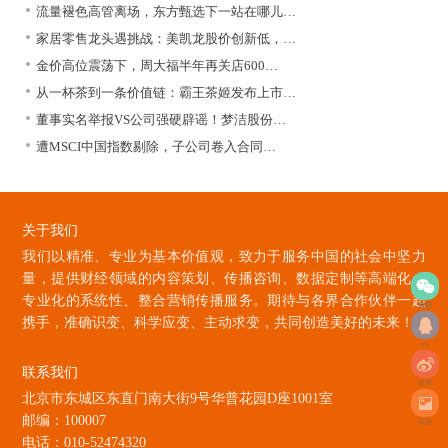
流量褪色高管离场，东方甄选下一站在哪儿…
家居零售龙头遇挑战：美凯龙股价创新低，…
金价高位震荡下，周大福半年再关店600…
从一杯茶到一条价值链：霸王茶姬发布上市…
董事实名举报VS公司强硬辟谣！梦洁股份…
遭MSCI中国指数剔除，子公司卷入合同…
关于我们
我们以精准、专业为基本价值观，致力于服务中国的社会中坚力
量，提供财经领域的内容策划、传播咨询、数据定制等高端化、
专业化的系统性、整合营销传播服务。期待与各界合作伙伴一起
微信
携手，准确识变、科学应变、主动求变，共同创造美好的未来！
qq
联系我们
微博
北京市东城区东直门南大街9号华普花园D座1001室
邮编：100007
海报
电话：010-52474320