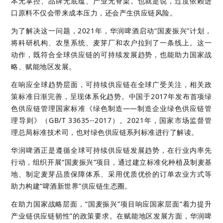
本无掌控、品牌无底蕴、产业无脊梁。也就是说，过度依赖进
口原料不仅会带来成本压力，还会产生供应链风险。
为了解决这一问题，2021年，华润啤酒启动“国麦振兴”计划，
将科研机构、农垦系统、麦芽厂和农户拉到了一条线上。这一
动作，既符合全球供应链的可持续发展趋势，也能助力国家战
略、赋能地区发展。
在响应全球趋势层面，可持续供应链在全球广受关注，相关政
策标准日渐完善，呈现体系化趋势。中国于2017年发布首项绿
色供应链管理国家标准《绿色制造——制造企业绿色供应链管
理导则》（GB/T 33635--2017）。2021年，国家市场监督管
理总局标准技术司，也对绿色供应链系列标准进行了解读。
华润啤酒正是遵循全球可持续供应链发展趋势，在行业内率先
行动，组织开展“国麦振兴”项目，通过建立标准化种植及制麦基
地、制定麦芽品质保障体系、采用优质优价的订单农业方式等
助力构建“啤酒新世界”供应链生态圈。
在助力国家战略层面，“国麦振兴”项目响应国家层面“着力提升
产业链供应链韧性”的政策要求。在赋能地区发展方面，华润啤