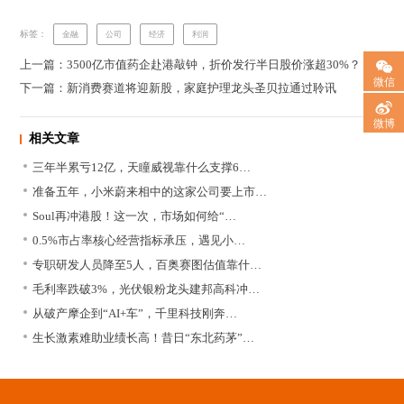
标签：
金融
公司
经济
利润
上一篇：3500亿市值药企赴港敲钟，折价发行半日股价涨超30%？
微信
下一篇：新消费赛道将迎新股，家庭护理龙头圣贝拉通过聆讯
微博
相关文章
三年半累亏12亿，天瞳威视靠什么支撑6…
准备五年，小米蔚来相中的这家公司要上市…
Soul再冲港股！这一次，市场如何给“…
0.5%市占率核心经营指标承压，遇见小…
专职研发人员降至5人，百奥赛图估值靠什…
毛利率跌破3%，光伏银粉龙头建邦高科冲…
从破产摩企到“AI+车”，千里科技刚奔…
生长激素难助业绩长高！昔日“东北药茅”…