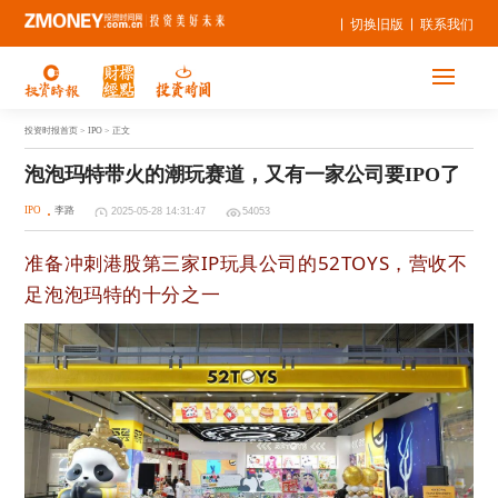
切换旧版
联系我们
投资时报首页
> IPO > 正文
泡泡玛特带火的潮玩赛道，又有一家公司要IPO了
IPO
李路
2025-05-28 14:31:47
54053
准备冲刺港股第三家IP玩具公司的52TOYS，营收不
足
泡泡玛特的十分之一