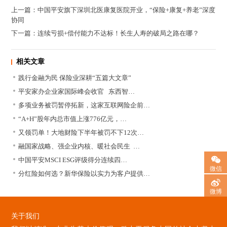
上一篇：中国平安旗下深圳北医康复医院开业，“保险+康复+养老”深度
协同
下一篇：连续亏损+偿付能力不达标！长生人寿的破局之路在哪？
相关文章
践行金融为民 保险业深耕“五篇大文章”
平安家办企业家国际峰会收官 东西智…
多项业务被罚暂停拓新，这家互联网险企前…
“A+H”股年内总市值上涨776亿元，…
又领罚单！大地财险下半年被罚不下12次…
融国家战略、强企业内核、暖社会民生 …
中国平安MSCI ESG评级得分连续四…
微信
分红险如何选？新华保险以实力为客户提供…
微博
关于我们