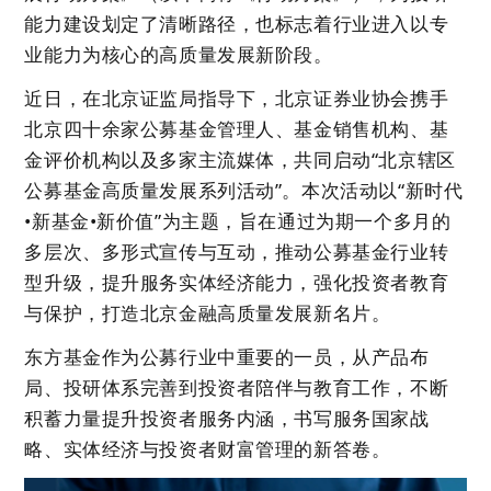
能力建设划定了清晰路径，也标志着行业进入以专
业能力为核心的高质量发展新阶段。
近日，在北京证监局指导下，北京证券业协会携手
北京四十余家公募基金管理人、基金销售机构、基
金评价机构以及多家主流媒体，共同启动“北京辖区
公募基金高质量发展系列活动”。本次活动以“新时代
•新基金•新价值”为主题，旨在通过为期一个多月的
多层次、多形式宣传与互动，推动公募基金行业转
型升级，提升服务实体经济能力，强化投资者教育
与保护，打造北京金融高质量发展新名片。
东方基金作为公募行业中重要的一员，从产品布
局、投研体系完善到投资者陪伴与教育工作，不断
积蓄力量提升投资者服务内涵，书写服务国家战
略、实体经济与投资者财富管理的新答卷
。