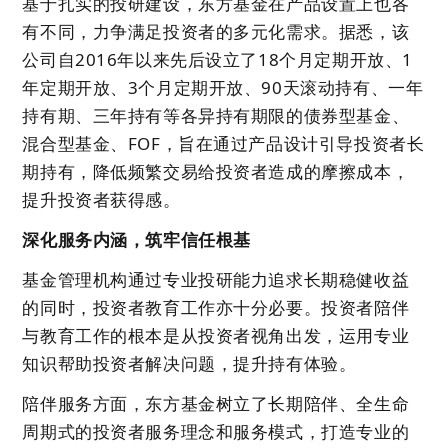
基于扎实的投研建设，东方基金在产品设置上也各
有不同，力争满足投资者的多元化需求。据悉，该
公司自2016年以来先后设立了18个月定期开放、1
年定期开放、3个月定期开放、90天滚动持有、一年
持有期、三年持有等各异持有期限的债券型基金、
混合型基金、FOF，旨在通过产品设计引导投资者长
期持有，降低频繁交易给投资者造成的摩擦成本，
提升投资者获得感。
深化服务内涵，筑牢信任根基
基金管理机构通过专业投研能力追求长期稳健收益
的同时，投资者教育工作亦十分必要。投资者陪伴
与教育工作的根本是从投资者视角出发，运用专业
知识帮助投资者解决问题，提升持有体验。
陪伴服务方面，东方基金树立了长期陪伴、全生命
周期式的投资者服务理念和服务模式，打造专业的