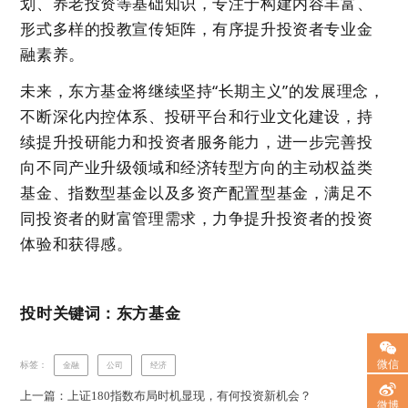
划、养老投资等基础知识，专注于构建内容丰富、
形式多样的投教宣传矩阵，有序提升投资者专业金
融素养。
未来，东方基金将继续坚持“长期主义”的发展理念，
不断深化内控体系、投研平台和行业文化建设，持
续提升投研能力和投资者服务能力，进一步完善投
向不同产业升级领域和经济转型方向的主动权益类
基金、指数型基金以及多资产配置型基金，满足不
同投资者的财富管理需求，力争提升投资者的投资
体验和获得感。
投时关键词：东方基金
微信
标签：
金融
公司
经济
上一篇：上证180指数布局时机显现，有何投资新机会？
微博