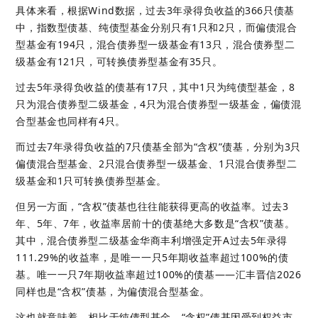
具体来看，根据Wind数据，过去3年录得负收益的366只债基
中，指数型债基、纯债型基金分别只有1只和2只，而偏债混合
型基金有194只，混合债券型一级基金有13只，混合债券型二
级基金有121只，可转换债券型基金有35只。
过去5年录得负收益的债基有17只，其中1只为纯债型基金，8
只为混合债券型二级基金，4只为混合债券型一级基金，偏债混
合型基金也同样有4只。
而过去7年录得负收益的7只债基全部为“含权”债基，分别为3只
偏债混合型基金、2只混合债券型一级基金、1只混合债券型二
级基金和1只可转换债券型基金。
但另一方面，“含权”债基也往往能获得更高的收益率。过去3
年、5年、7年，收益率居前十的债基绝大多数是“含权”债基。
其中，混合债券型二级基金华商丰利增强定开A过去5年录得
111.29%的收益率，是唯一一只5年期收益率超过100%的债
基。唯一一只7年期收益率超过100%的债基——汇丰晋信2026
同样也是“含权”债基，为偏债混合型基金。
这也就意味着，相比于纯债型基金，“含权”债基因受到权益市