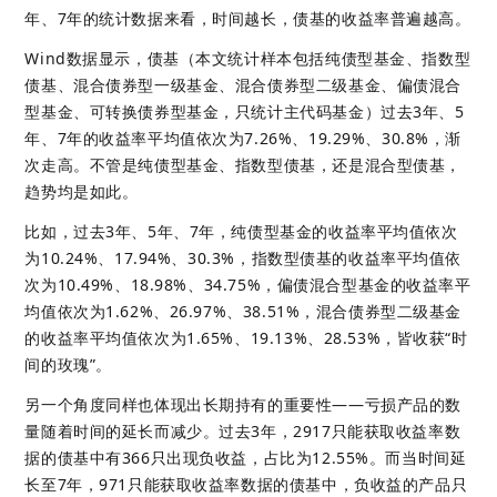
年、7年的统计数据来看，时间越长，债基的收益率普遍越高。
Wind数据显示，债基（本文统计样本包括纯债型基金、指数型
债基、混合债券型一级基金、混合债券型二级基金、偏债混合
型基金、可转换债券型基金，只统计主代码基金）过去3年、5
年、7年的收益率平均值依次为7.26%、19.29%、30.8%，渐
次走高。不管是纯债型基金、指数型债基，还是混合型债基，
趋势均是如此。
比如，过去3年、5年、7年，纯债型基金的收益率平均值依次
为10.24%、17.94%、30.3%，指数型债基的收益率平均值依
次为10.49%、18.98%、34.75%，偏债混合型基金的收益率平
均值依次为1.62%、26.97%、38.51%，混合债券型二级基金
的收益率平均值依次为1.65%、19.13%、28.53%，皆收获“时
间的玫瑰”。
另一个角度同样也体现出长期持有的重要性——亏损产品的数
量随着时间的延长而减少。过去3年，2917只能获取收益率数
据的债基中有366只出现负收益，占比为12.55%。而当时间延
长至7年，971只能获取收益率数据的债基中，负收益的产品只