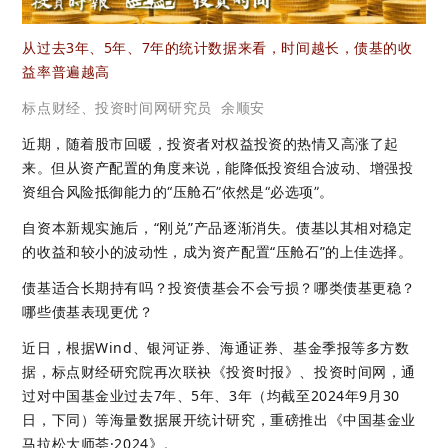
从过去3年、5年、7年的统计数据来看，时间越长，债基的收
益率普遍越高
标点财经、投资时间网研究员 余顺安
近期，随着股市回暖，投资者对权益投资的热情又高涨了起
来。但从资产配置的角度来说，能降低投资组合波动、增强投
资组合风险抵御能力的“压舱石”依然是“必选项”。
自资本新规实施后，“刚兑”产品逐渐消失。债基以其相对稳定
的收益和较小的波动性，成为资产配置“压舱石”的上佳选择。
债基适合长期持有吗？投资债基会不会亏损？哪类债基更稳？
哪些债基表现更优？
近日，根据Wind、银河证券、海通证券、基金季报等多方数
据，标点财经研究院再次联袂《投资时报》、投资时间网，通
过对中国基金业过去7年、5年、3年（均截至2024年9月30
日，下同）等海量数据展开统计研究，重磅推出《中国基金业
马拉松大师荟·2024》。