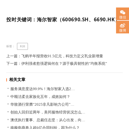
微信
投时关键词：海尔智家（600690.SH、6690.HK）
微博
标签：
利润
上一篇：飞鹤半年报营收91.5亿元，科技力定义乳业新增量
下一篇：伊利强者愈强逻辑何在？源于极具韧性的“均衡系统”
相关文章
服务满意度达99.9%！海尔智家入选2…
中顺洁柔去家族化五年，成效如何？
华致酒行荣膺“2025非凡影响力公司”…
创始人回归近两年，美邦服饰经营状况怎么…
澳优执行董事、总裁任志坚：从心出发，向…
南极电商卷入超6亿合同纠纷，因为什么？