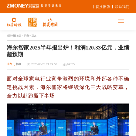
切换旧版
联系我们
投资时报首页
> 消费 > 正文
海尔智家2025半年报出炉！利润120.33亿元，业绩
超预期
消费
杨帆
2025-08-28 21:29:58
69705
面对全球家电行业竞争激烈的环境和外部各种不确
定挑战因素，海尔智家将继续深化三大战略变革，
全力以赴跑赢下半场