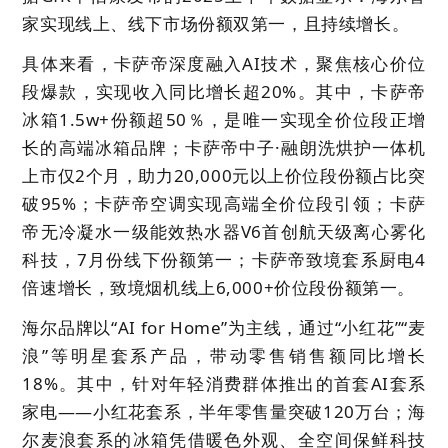
家实现线上、线下市场份额双第一，且持续增长。
具体来看，卡萨帝深度融入AI技术，聚焦核心价位
段爆款，实现收入同比增长超20%。其中，卡萨帝
冰箱1.5w+份额超50％，是唯一实现全价位段正增
长的高端冰箱品牌；卡萨帝中子·融朗洗烘护一体机
上市仅2个月，助力20,000元以上价位段份额占比突
破95%；卡萨帝空调实现高端全价位段引领；卡萨
帝无冷凝水一级能效热水器V6首创航天级离心雾化
科技，7月份线下份额第一；卡萨帝致境套系厨电4
倍速增长，致境烟机线上6,000+价位段份额第一。
海尔品牌以“AI for Home”为主线，通过“小红花”“麦
浪”等明星套系产品，带动零售销售额同比增长
18
%。其中，针对年轻消费群体推出的首套AI套系
家电——小红花套系，半年零售量突破120万台；海
尔麦浪套系的冰箱凭借暖色外观、全空间保鲜科技