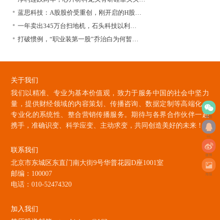
蓝思科技：A股股价受重创，刚开启的H股…
一年卖出345万台扫地机，石头科技以利…
打破惯例，“职业装第一股”乔治白为何暂…
关于我们
我们以精准、专业为基本价值观，致力于服务中国的社会中坚力
量，提供财经领域的内容策划、传播咨询、数据定制等高端化、
专业化的系统性、整合营销传播服务。期待与各界合作伙伴一起
微信
携手，准确识变、科学应变、主动求变，共同创造美好的未来！
qq
联系我们
微博
北京市东城区东直门南大街9号华普花园D座1001室
邮编：100007
海报
电话：010-52474320
加入我们