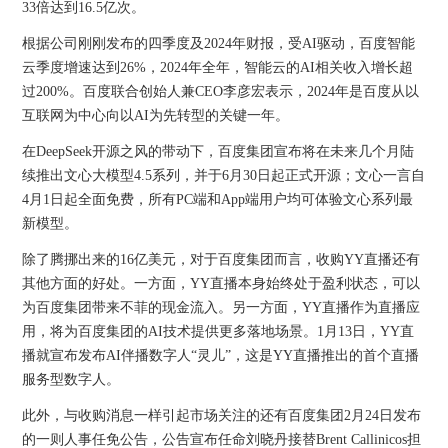
33倍达到16.5亿次。
根据公司刚刚发布的四季度及2024年财报，受AI驱动，百度智能
云季度增速达到26%，2024年全年，智能云的AI相关收入增长超
过200%。百度联合创始人兼CEO李彦宏表示，2024年是百度从以
互联网为中心向以AI为先转型的关键一年。
在DeepSeek开源之风的带动下，百度集团宣布将在未来几个月陆
续推出文心大模型4.5系列，并于6月30日起正式开源；文心一言自
4月1日起全面免费，所有PC端和App端用户均可体验文心系列最
新模型。
除了腾挪出来的16亿美元，对于百度集团而言，收购YY直播还有
其他方面的好处。一方面，YY直播本身始终处于盈利状态，可以
为百度集团带来不菲的现金流入。另一方面，YY直播作为直播应
用，将为百度集团的AI技术提供更多落地场景。1月13日，YY直
播就宣布发布AI伴播数字人“灵儿”，这是YY直播推出的首个直播
服务型数字人。
此外，与收购消息一样引起市场关注的还有百度集团2月24日发布
的一则人事任免公告，公告宣布任命刘晓丹接替Brent Callinicos担