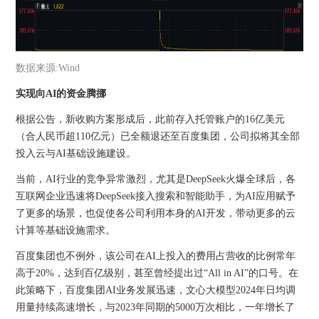
数据来源:Wind
实现向AI的资金腾挪
根据公告，新收购方案形成后，此前存入托管账户的16亿美元
（合人民币超110亿元）已全额退还至百度集团，公司拟将其全部
投入云与AI基础设施建设。
当前，AI行业的竞争异常激烈，尤其是DeepSeek火爆全球后，各
互联网企业迅速将DeepSeek接入搜索和智能助手，为AI应用赋予
了更多的场景，也促使各公司利用本身的AI开发，带动更多的云
计算等基础设施需求。
百度集团也不例外，该公司在AI上投入的费用占营收的比例常年
高于20%，达到百亿级别，甚至曾经提出过“All in AI”的口号。在
此策略下，百度集团AI业务发展迅速，文心大模型2024年日均调
用量持续高速增长，与2023年同期的5000万次相比，一年增长了