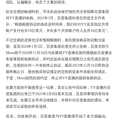
混乱、以偏概全，包含了大量的错误。
处在交易的敏感时刻，浑水的这份做空报告并没有阻断百度集团
对YY直播的收购。2021年3月，百度集团向港交所提交文件表
示，“根据购股协议的条款及时间表，我们向JOYY及其指定共管
账户支付合共19亿美元，并向多个共管账户存入合共16亿美元”。
不过交易的进展也没有预期般顺利，相关股份购买协议数次延
期。直至2024年1月1日，百度集团在港交所公告称，百度关联方
Moon曾于2020年11月16日与欢聚就YY直播在国内视频娱乐直播业
务签署股权收购协议，并约定如未在最后期限日之前完成交易交
割，交易的任何一方有权终止协议。截至2023年12月31日即协议
最终截止日，股份购买协议规定的交割前提条件未能全部满足。
于是，Moon按照此前约定，终止对YY直播的股权收购协议。
欢聚方面则不能接受这一结果，其在公告中回应称，YY直播向百
度集团的出售已于2021年2月8日基本完成，且某些事项仍有待未
来完成。欢聚正在寻求法律建议，并将针对百度集团的通知，考
虑其可以采取的所有选择。
其实，自收购开始，百度集团与YY直播便开始了各方面融合。